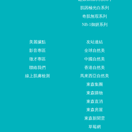
肌因極光白系列
奇肌無瑕系列
NB-1御妍系列
美麗據點
友站連結
影音專區
全球自然美
徵才專區
中國自然美
聯絡我們
香港自然美
線上肌膚檢測
馬來西亞自然美
東森集團
東森購物
東森直消
東森房屋
東森新聞雲
草莓網