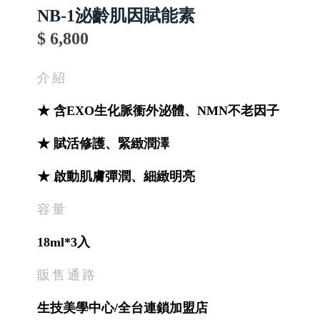
NB-1泌齡肌因賦能素
$ 6,800
介紹
★ 含EXO生化脈衝外泌體、NMN不老因子
★ 賦活修護、緊緻潤澤
★ 啟動肌膚彈潤、細緻明亮
容量
18ml*3入
販售通路
生技美學中心/全台連鎖加盟店