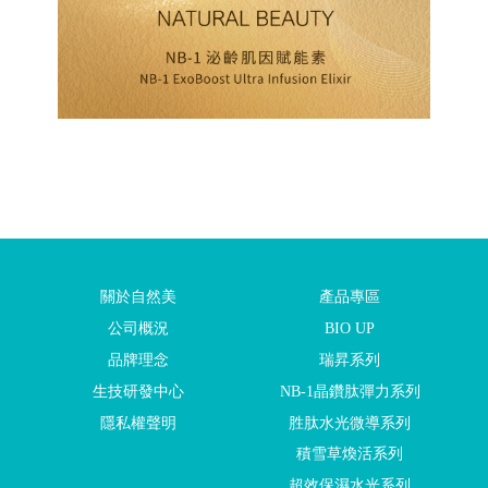
關於自然美
產品專區
公司概況
BIO UP
品牌理念
瑞昇系列
生技研發中心
NB-1晶鑽肽彈力系列
隱私權聲明
胜肽水光微導系列
積雪草煥活系列
超效保濕水光系列