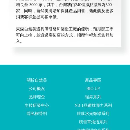
增長至 3000 家，其中，台灣將由240個據點擴展為500
家，同時，自然美將增加保健產品銷售，藉此觸及更多
消費客群並提高客單價。
東森自然美還具備研發和製造工廠的優勢，預期開工率
可向上拉，並透過店拓店的方式，招攬年輕創業族群加
入。
關於自然美
產品專區
公司概況
BIO UP
品牌理念
瑞昇系列
生技研發中心
NB-1晶鑽肽彈力系列
隱私權聲明
胜肽水光微導系列
積雪草煥活系列