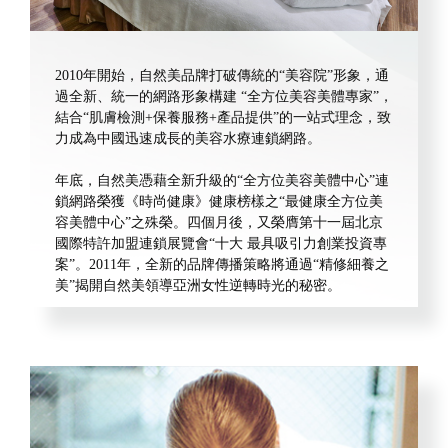
2010年開始，自然美品牌打破傳統的“美容院”形象，通
過全新、統一的網路形象構建 “全方位美容美體專家”，
結合“肌膚檢測+保養服務+產品提供”的一站式理念，致
力成為中國迅速成長的美容水療連鎖網路。
年底，自然美憑藉全新升級的“全方位美容美體中心”連
鎖網路榮獲《時尚健康》健康榜樣之“最健康全方位美
容美體中心”之殊榮。四個月後，又榮膺第十一屆北京
國際特許加盟連鎖展覽會“十大 最具吸引力創業投資專
案”。2011年，全新的品牌傳播策略將通過“精修細養之
美”揭開自然美領導亞洲女性逆轉時光的秘密。