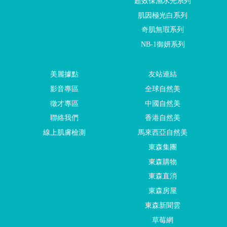
超效保濕水光系列
肌因極光白系列
奇肌無瑕系列
NB-1御妍系列
美麗據點
友站連結
影音專區
全球自然美
徵才專區
中國自然美
聯絡我們
香港自然美
線上肌膚檢測
馬來西亞自然美
東森集團
東森購物
東森直消
東森房屋
東森新聞雲
草莓網