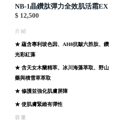
NB-1晶鑽肽彈力全效肌活霜EX
$ 12,500
介紹
★ 蘊含專利玻色因、AH8抗皺六胜肽、鑽
光彩紅藻
★ 含天女木蘭精萃、冰川海藻萃取、野山
藥與積雪草萃取
★ 修護並強化肌膚屏障
★ 使肌膚緊緻有彈性
容量