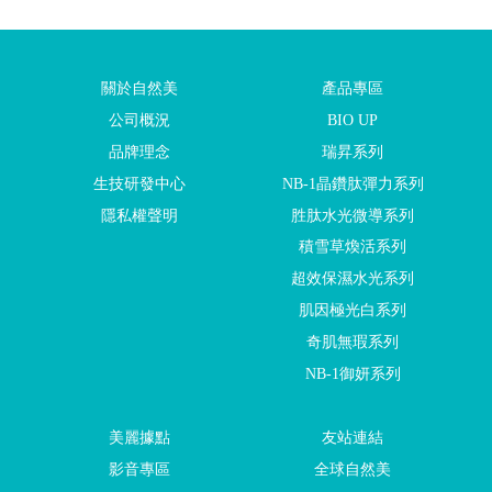
關於自然美
產品專區
公司概況
BIO UP
品牌理念
瑞昇系列
生技研發中心
NB-1晶鑽肽彈力系列
隱私權聲明
胜肽水光微導系列
積雪草煥活系列
超效保濕水光系列
肌因極光白系列
奇肌無瑕系列
NB-1御妍系列
美麗據點
友站連結
影音專區
全球自然美