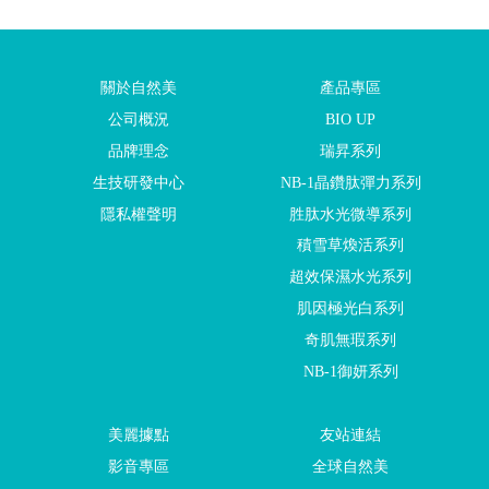
關於自然美
產品專區
公司概況
BIO UP
品牌理念
瑞昇系列
生技研發中心
NB-1晶鑽肽彈力系列
隱私權聲明
胜肽水光微導系列
積雪草煥活系列
超效保濕水光系列
肌因極光白系列
奇肌無瑕系列
NB-1御妍系列
美麗據點
友站連結
影音專區
全球自然美