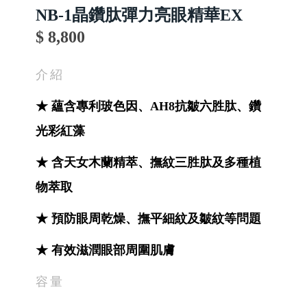
NB-1晶鑽肽彈力亮眼精華EX
$ 8,800
介紹
★ 蘊含專利玻色因、AH8抗皺六胜肽、鑽
光彩紅藻
★ 含天女木蘭精萃、撫紋三胜肽及多種植
物萃取
★ 預防眼周乾燥、撫平細紋及皺紋等問題
★ 有效滋潤眼部周圍肌膚
容量