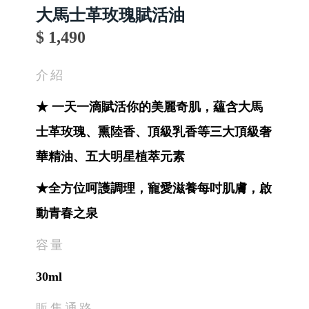
大馬士革玫瑰賦活油
$ 1,490
介紹
★ 一天一滴賦活你的美麗奇肌，蘊含大馬
士革玫瑰、熏陸香、頂級乳香等三大頂級奢
華精油、五大明星植萃元素
★全方位呵護調理，寵愛滋養每吋肌膚，啟
動青春之泉
容量
30ml
販售通路