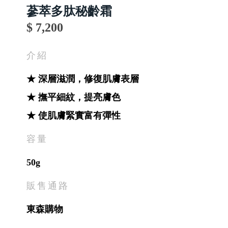
蔘萃多肽秘齡霜
$ 7,200
介紹
★ 深層滋潤，修復肌膚表層
★ 撫平細紋，提亮膚色
★ 使肌膚緊實富有彈性
容量
50g
販售通路
東森購物