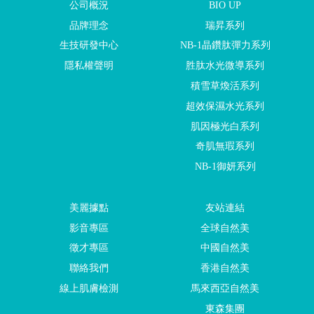
公司概況
BIO UP
品牌理念
瑞昇系列
生技研發中心
NB-1晶鑽肽彈力系列
隱私權聲明
胜肽水光微導系列
積雪草煥活系列
超效保濕水光系列
肌因極光白系列
奇肌無瑕系列
NB-1御妍系列
美麗據點
友站連結
影音專區
全球自然美
徵才專區
中國自然美
聯絡我們
香港自然美
線上肌膚檢測
馬來西亞自然美
東森集團