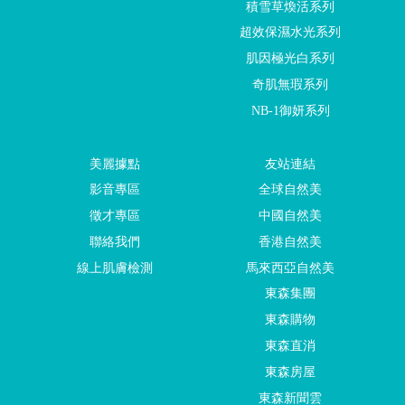
積雪草煥活系列
超效保濕水光系列
肌因極光白系列
奇肌無瑕系列
NB-1御妍系列
美麗據點
友站連結
影音專區
全球自然美
徵才專區
中國自然美
聯絡我們
香港自然美
線上肌膚檢測
馬來西亞自然美
東森集團
東森購物
東森直消
東森房屋
東森新聞雲