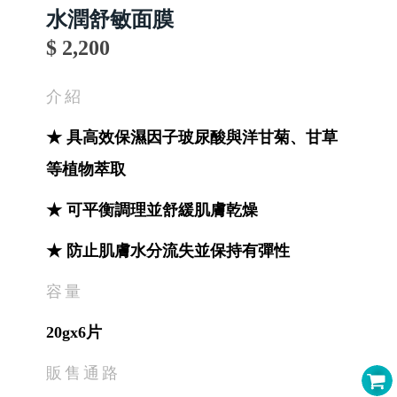
水潤舒敏面膜
$ 2,200
介紹
★ 具高效保濕因子玻尿酸與洋甘菊、甘草
等植物萃取
★ 可平衡調理並舒緩肌膚乾燥
★ 防止肌膚水分流失並保持有彈性
容量
20gx6片
販售通路