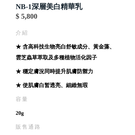
NB-1深層美白精華乳
$ 5,800
介紹
★ 含高科技生物亮白舒敏成分、黃金藻、
雲芝蟲草萃取及多種植物活化因子
★ 穩定膚況同時提升肌膚防禦力
★ 使肌膚白暂透亮、細緻無瑕
容量
20g
販售通路