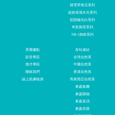
積雪草煥活系列
超效保濕水光系列
肌因極光白系列
奇肌無瑕系列
NB-1御妍系列
美麗據點
友站連結
影音專區
全球自然美
徵才專區
中國自然美
聯絡我們
香港自然美
線上肌膚檢測
馬來西亞自然美
東森集團
東森購物
東森直消
東森房屋